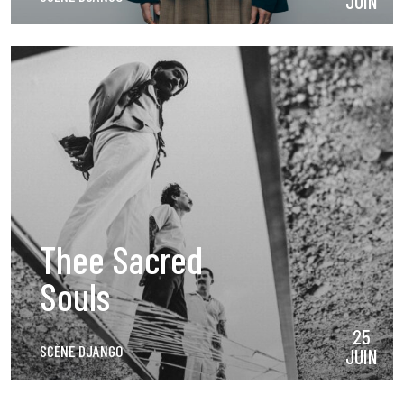
JUIN
Thee Sacred
Souls
25
SCÈNE DJANGO
JUIN