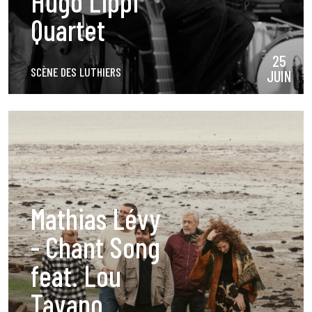
Hugo Lippi
Quartet
25
SCÈNE DES LUTHIERS
JUIN
Mathias Lévy
- Chant Song
feat. Lou
Tavano