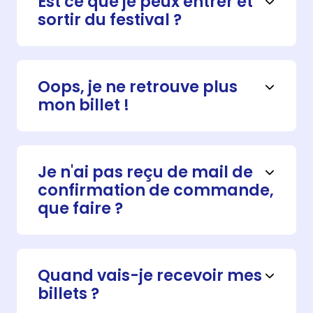
Est ce que je peux entrer et
sortir du festival ?
Toute sortie est définitive.
Oops, je ne retrouve plus
mon billet !
Il est possible de récupérer vos billets à tout
moment en cliquant sur le lien ci-dessous :
Je n'ai pas reçu de mail de
confirmation de commande,
www.festivaldjangoreinhardt.com
puis
que faire ?
renseigner votre email dans « Récupérez vos
billets en cliquant ici ».
Une fois votre commande validée, vous
devriez recevoir un e-mail de confirmation.
Quand vais-je recevoir mes
billets ?