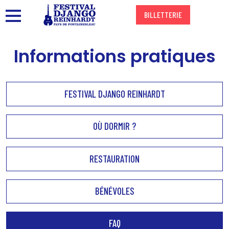
Aller
Panneau de gestion des cookies
BILLETTERIE
Menu
au
contenu
Informations pratiques
principal
FESTIVAL DJANGO REINHARDT
OÙ DORMIR ?
RESTAURATION
BÉNÉVOLES
FAQ