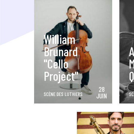
William
Brunard
A
"Cello
M
Project"
Q
28
SCÈNE DES LUTHIERS
SC
JUIN