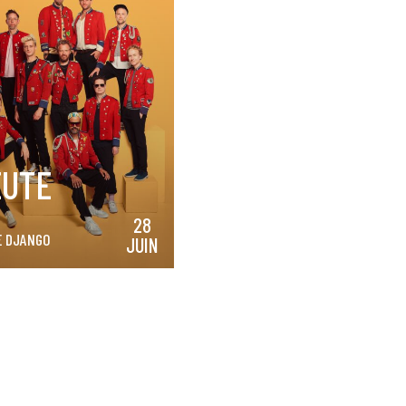
EUTE
28
E DJANGO
JUIN