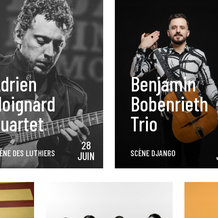
drien
Benjamin
oignard
Bobenrieth
uartet
Trio
28
ÈNE DES LUTHIERS
SCÈNE DJANGO
JUIN