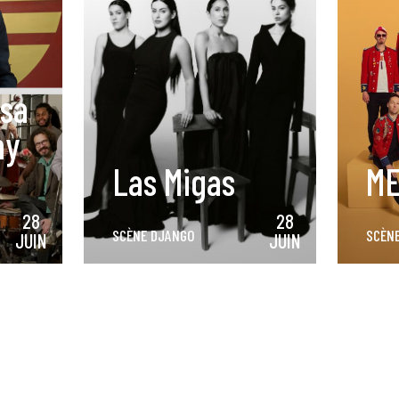
isa
my
Las Migas
M
28
28
SCÈNE DJANGO
SCÈN
JUIN
JUIN