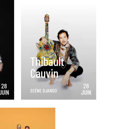
Thibault
Cauvin
28
28
SCÈNE DJANGO
JUIN
JUIN