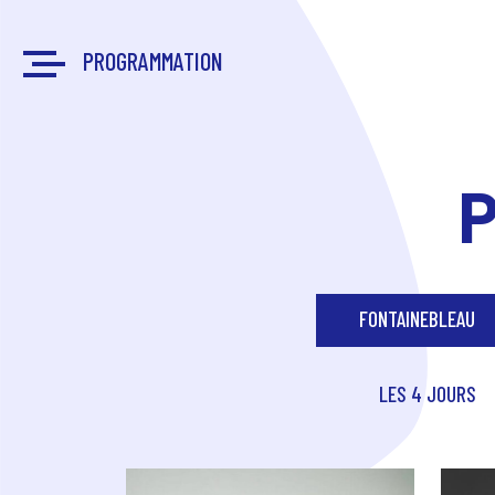
Aller
Panneau de gestion des cookies
au
PROGRAMMATION
Menu
contenu
principal
FONTAINEBLEAU
LES 4 JOURS