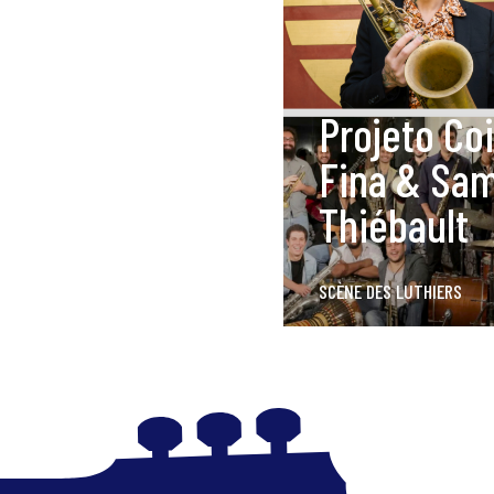
Projeto Co
Fina & Sa
Thiébault
SCÈNE DES LUTHIERS